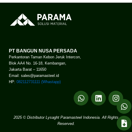
PT BANGUN NUSA PERSADA
Perkantoran Taman Kebon Jeruk Intercon,
Blok AA4 No. 16-18, Kembangan,
Jakarta Barat – 11650
Email: sales@paramasteel.id
HP:
082112731111 (Whastapp)
W
L
I
h
i
n
a
n
s
t
k
t
2025 © Distributor Lysaght Paramasteel Indonesia. All Rights
s
e
a
Reserved.
a
d
g