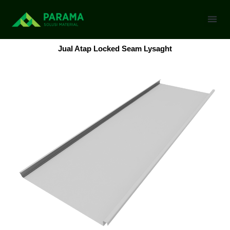
Skip
to
content
Jual Atap Locked Seam Lysaght